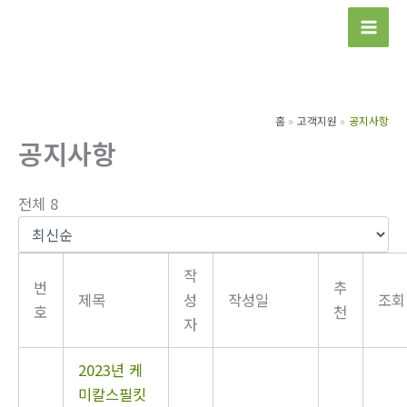
콘
텐
츠
로
건
홈
고객지원
공지사항
너
공지사항
뛰
기
전체 8
작
번
추
제목
성
작성일
조회
호
천
자
2023년 케
미칼스필킷